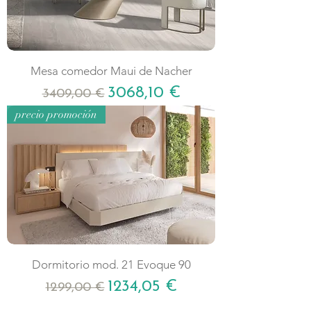
Mesa comedor Maui de Nacher
Precio
Precio de oferta
3068,10 €
3409,00 €
precio promoción
Dormitorio mod. 21 Evoque 90
Precio
Precio de oferta
1234,05 €
1299,00 €