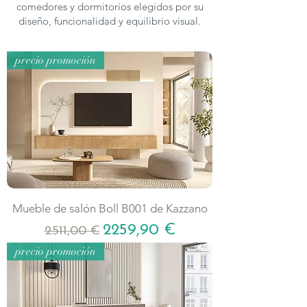
comedores y dormitorios elegidos por su
diseño, funcionalidad y equilibrio visual.
precio promoción
Mueble de salón Boll B001 de Kazzano
Precio
Precio de oferta
2259,90 €
2511,00 €
precio promoción