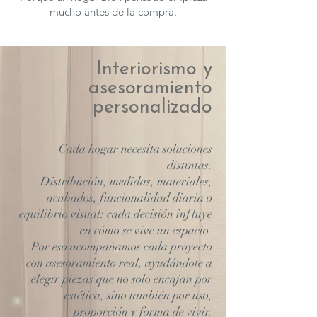
mucho antes de la compra.
Interiorismo y
asesoramiento
personalizado
Cada hogar necesita soluciones
distintas.
Distribución, medidas, materiales,
acabados, funcionalidad diaria o
equilibrio visual: cada decisión influye
en cómo se vive un espacio.
Por eso acompañamos cada proyecto
con asesoramiento real, ayudándote a
elegir piezas que no solo encajan por
estética, sino también por uso,
proporción y forma de vivir.