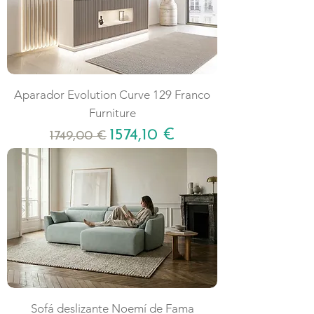
Aparador Evolution Curve 129 Franco
Furniture
Precio
Precio de oferta
1574,10 €
1749,00 €
Sofá deslizante Noemí de Fama