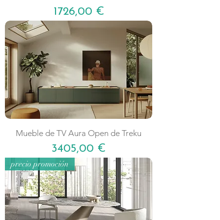
Precio
1726,00 €
Mueble de TV Aura Open de Treku
Precio
3405,00 €
precio promoción