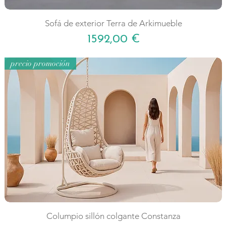
Sofá de exterior Terra de Arkimueble
Precio
1592,00 €
precio promoción
Columpio sillón colgante Constanza