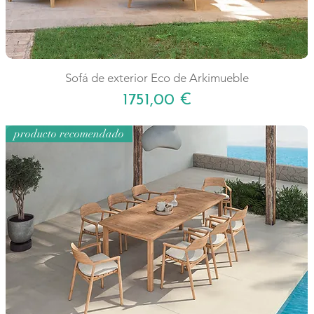
Sofá de exterior Eco de Arkimueble
Precio
1751,00 €
producto recomendado