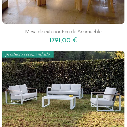
Mesa de exterior Eco de Arkimueble
Precio
1791,00 €
producto recomendado