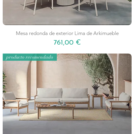
Mesa redonda de exterior Lima de Arkimueble
Precio
761,00 €
producto recomendado