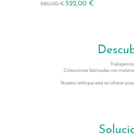
Precio
Precio de oferta
522,00 €
580,00 €
Descub
Trabajamos 
Colecciones fabricadas con material
Nuestro enfoque está en ofrecer piez
Soluci