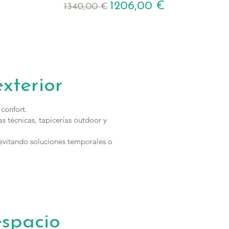
Precio
Precio de oferta
1206,00 €
1340,00 €
xterior
confort.
s técnicas, tapicerías outdoor y
 evitando soluciones temporales o
espacio