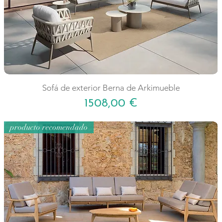
Sofá de exterior Berna de Arkimueble
Precio
1508,00 €
producto recomendado