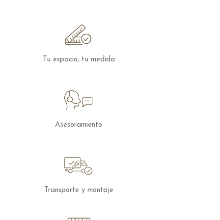
Descubre el equilibrio perfecto entre
tradición y modernidad con el
Mueble
de TV Aura Open de Treku
y eleva el
estilo de tu hogar con la firma de una de
las mejores marcas de mobiliario del
Tu espacio, tu medida
mundo.
Los muebles de
Treku
se pueden
configurar en cuanto a medidas y
acabados, para solicitar presupuesto con
otras características
Asesoramiento
puedes
contactar
con nosotros.
Transporte y montaje