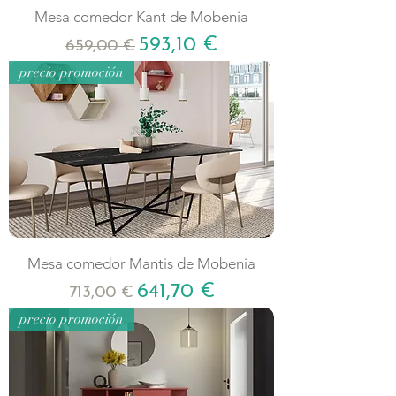
Mesa comedor Kant de Mobenia
Precio
Precio de oferta
593,10 €
659,00 €
precio promoción
Mesa comedor Mantis de Mobenia
Precio
Precio de oferta
641,70 €
713,00 €
precio promoción