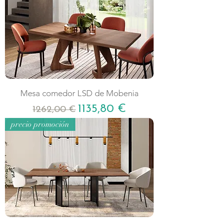
Mesa comedor LSD de Mobenia
Precio
Precio de oferta
1135,80 €
1262,00 €
precio promoción