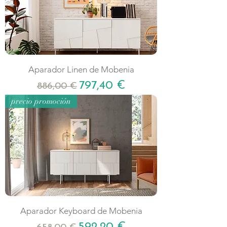
Aparador Linen de Mobenia
Precio
Precio de oferta
797,40 €
886,00 €
precio promoción
Aparador Keyboard de Mobenia
Precio
Precio de oferta