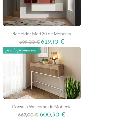
Recibidor Med 30 de Mobenia
Precio
Precio de oferta
629,10 €
699,00 €
precio promoción
Consola Welcome de Mobenia
Precio
Precio de oferta
600,30 €
667,00 €