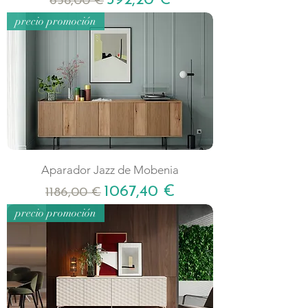
592,20 €
658,00 €
precio promoción
Aparador Jazz de Mobenia
Precio
Precio de oferta
1067,40 €
1186,00 €
precio promoción