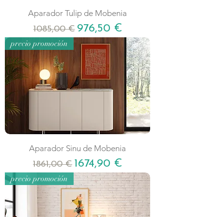
Aparador Tulip de Mobenia
Precio
Precio de oferta
976,50 €
1085,00 €
precio promoción
Aparador Sinu de Mobenia
Precio
Precio de oferta
1674,90 €
1861,00 €
precio promoción