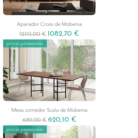
Aparador Cross de Mobenia
Precio
Precio de oferta
1082,70 €
1203,00 €
precio promoción
Mesa comedor Scala de Mobenia
Precio
Precio de oferta
620,10 €
689,00 €
precio promoción