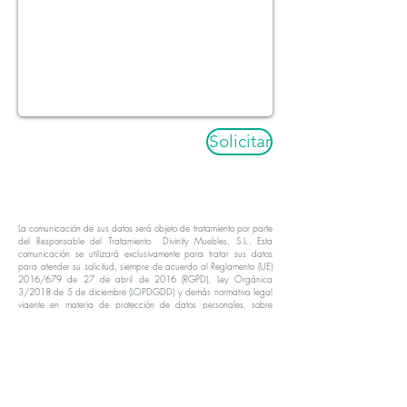
Solicitar
La comunicación de sus datos será objeto de tratamiento por parte
del Responsable del Tratamiento Divinity Muebles, S.L.. Esta
comunicación se utilizará exclusivamente para tratar sus datos
para atender su solicitud, siempre de acuerdo al Reglamento (UE)
2016/679 de 27 de abril de 2016 (RGPD), Ley Orgánica
3/2018 de 5 de diciembre (LOPDGDD) y demás normativa legal
vigente en materia de protección de datos personales, sobre
protección de datos. Sus datos no se comunicarán a terceros,
excepto por obligación legal, y se mantendrán mientras no solicite
su cancelación.
En cualquier momento usted puede ejercer los derechos de
acceso, rectificación, portabilidad y oposición, o si procede, a la
limitación y/o cancelación del tratamiento, comunicándolo por
escrito, indicando sus datos personales a Avenida de Madrid
128, naves 25 y
26 28500
, ARGANDA DEL REY o mediante un