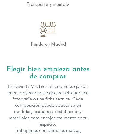
Los muebles de
Mobenia
se pueden
Transporte y montaje
configurar en cuanto a medidas y
acabados, para solicitar presupuesto con
otras características
puedes
contactar
con nosotros.
Tienda en Madrid
Elegir bien empieza antes
de comprar
En Divinity Muebles entendemos que un
buen proyecto no se decide solo por una
fotografía o una ficha técnica. Cada
composición puede adaptarse en
medidas, acabados, distribución y
materiales para encajar realmente en tu
espacio.
Trabajamos con primeras marcas,