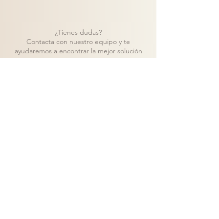
¿Tienes dudas?
Contacta con nuestro equipo y te
ayudaremos a encontrar la mejor solución
para tu proyecto.
Contacto
Volver a catálogo
Visita nuestra tienda de muebles en Madrid