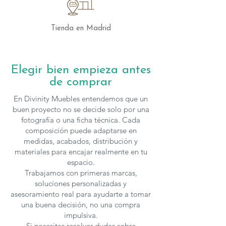
pieza ideal para quienes buscan
elegancia, funcionalidad y versatilidad
en su mobiliario. Con su diseño
Tienda en Madrid
contemporáneo y materiales de calidad,
transformará tu hogar en un espacio
lleno de estilo y comodidad.
Elegir bien empieza antes
de comprar
Los muebles de
Mobenia
se pueden
configurar en cuanto a medidas y
En Divinity Muebles entendemos que un
acabados, para solicitar presupuesto con
buen proyecto no se decide solo por una
otras características
fotografía o una ficha técnica. Cada
composición puede adaptarse en
puedes
contactar
con nosotros.
medidas, acabados, distribución y
materiales para encajar realmente en tu
espacio.
Trabajamos con primeras marcas,
soluciones personalizadas y
asesoramiento real para ayudarte a tomar
una buena decisión, no una compra
impulsiva.
Si necesitas resolver dudas sobre