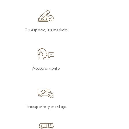
combinación de la suavidad de la tapa y
la textura de la base crea un contraste
perfecto que resalta la belleza del
mueble.
Tu espacio, tu medida
Estilo y funcionalidad en armonía
La
Mesa de Centro Mod. Shitake
no solo
destaca por su diseño, sino también por
su funcionalidad. Con su estructura
sólida y materiales de alta calidad, esta
Asesoramiento
mesa es perfecta para complementar tu
salón, recibidor o cualquier otro espacio
que necesite un toque de elegancia.
Además, su diseño versátil te permite
colocarla de manera independiente o
como parte de un conjunto para crear
Transporte y montaje
una atmósfera más dinámica.
La
Mesa de Centro Mod. Shitake
es la