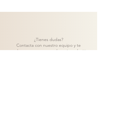
¿Tienes dudas?
Contacta con nuestro equipo y te
ayudaremos a encontrar la mejor solución
para tu proyecto.
Contacto
Volver a catálogo