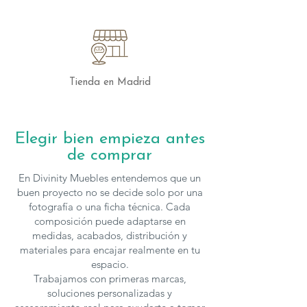
otras piezas para crear una atmósfera
única, su estructura metálica asegura
estabilidad y durabilidad, mientras que
la tapa redonda ofrece un toque de
suavidad.
Tienda en Madrid
Con la
Mesa de Centro Mod. Kendo
,
tendrás una pieza funcional y estilizada
que se adapta a tus necesidades y eleva
Elegir bien empieza antes
la decoración de tu hogar. Su diseño
de comprar
sencillo y elegante hará de tu espacio un
lugar lleno de estilo y armonía.
En Divinity Muebles entendemos que un
buen proyecto no se decide solo por una
Los muebles de
Mobenia
se pueden
fotografía o una ficha técnica. Cada
composición puede adaptarse en
configurar en cuanto a medidas y
medidas, acabados, distribución y
acabados, para solicitar presupuesto con
materiales para encajar realmente en tu
otras características
espacio.
puedes
contactar
con nosotros.
Trabajamos con primeras marcas,
soluciones personalizadas y