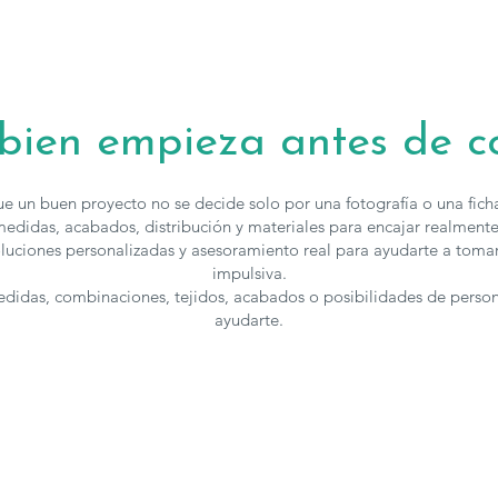
moderno, esta 
Su estructura 
solución prác
Con la
Mesa 
 bien empieza antes de 
elegante y ad
almacenamient
e un buen proyecto no se decide solo por una fotografía o una fic
edidas, acabados, distribución y materiales para encajar realmente
Los muebles 
luciones personalizadas y asesoramiento real para ayudarte a toma
acabados, para
impulsiva.
puedes
contac
medidas, combinaciones, tejidos, acabados o posibilidades de perso
ayudarte.