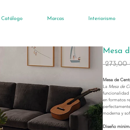
Catálogo
Marcas
Interiorismo
Mesa d
 273,00
Mesa de Cen
La
Mesa de C
funcionalidad
en formatos r
perfectamente
moderna y sof
Diseño minima