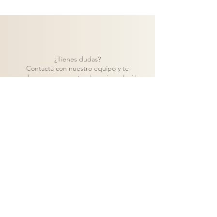
¿Tienes dudas?
Contacta con nuestro equipo y te
ayudaremos a encontrar la mejor solución
para tu proyecto.
Contacto
Volver a catálogo