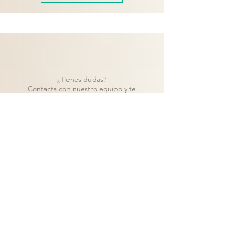
¿Tienes dudas?
Contacta con nuestro equipo y te
ayudaremos a encontrar la mejor solución
para tu proyecto.
Contacto
Volver a catálogo