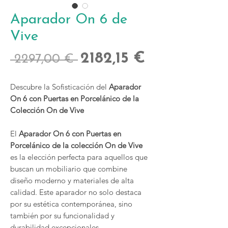
Aparador On 6 de
Vive
Precio
Precio
2182,15 €
 2297,00 € 
de
Descubre la Sofisticación del
Aparador
oferta
On 6 con Puertas en Porcelánico de la
Colección On de Vive
El
Aparador On 6 con Puertas en
Porcelánico de la colección On de Vive
es la elección perfecta para aquellos que
buscan un mobiliario que combine
diseño moderno y materiales de alta
calidad. Este aparador no solo destaca
por su estética contemporánea, sino
también por su funcionalidad y
durabilidad excepcionales.