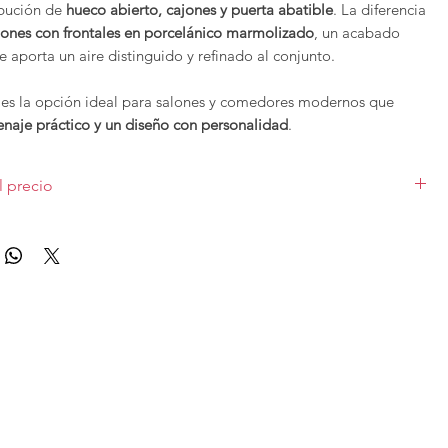
ibución de
hueco abierto, cajones y puerta abatible
. La diferencia
jones con frontales en porcelánico marmolizado
, un acabado
 aporta un aire distinguido y refinado al conjunto.
es la opción ideal para salones y comedores modernos que
naje práctico y un diseño con personalidad
.
iges siempre
diseño, calidad y personalización
, incluso dentro de
l precio
más accesible.
o en medida de 150,1cm, sin iluminación, con acabado según la
e la colección Book de
Vive
se pueden configurar en cuanto a
Las diferentes medidas y acabados varían el precio.
ados, para solicitar presupuesto con otras características
tar
con nosotros.