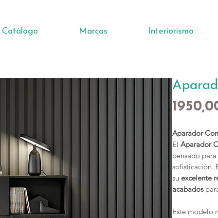
Catálogo
Marcas
Interiorismo
Aparad
1950,0
Aparador Com
El
Aparador C
pensado para 
sofisticación.
su
excelente r
acabados
para
Este modelo 