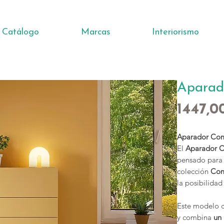
Catálogo
Marcas
Interiorismo
Aparad
1447,0
Aparador Com
El
Aparador C
pensado para 
colección
Com
la posibilida
Este modelo 
y combina
un 