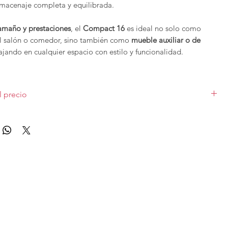
lmacenaje completa y equilibrada.
amaño y prestaciones
, el
Compact 16
es ideal no solo como
l salón o comedor, sino también como
mueble auxiliar o de
ajando en cualquier espacio con estilo y funcionalidad.
iges muebles que destacan por su
diseño, calidad y
ón
, incluso dentro de su colección más accesible.
l precio
e la colección Book de
Vive
se pueden configurar en cuanto a
o en medida de 120,1cm, sin iluminación, con acabado según la
ados, para solicitar presupuesto con otras características
Las diferentes medidas y acabados varían el precio.
tar
con nosotros.