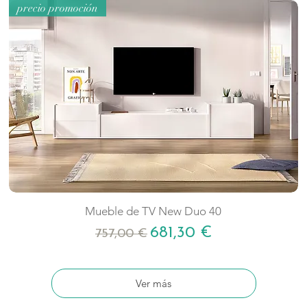
precio promoción
Mueble de TV New Duo 40
Precio
Precio de oferta
681,30 €
757,00 €
Ver más