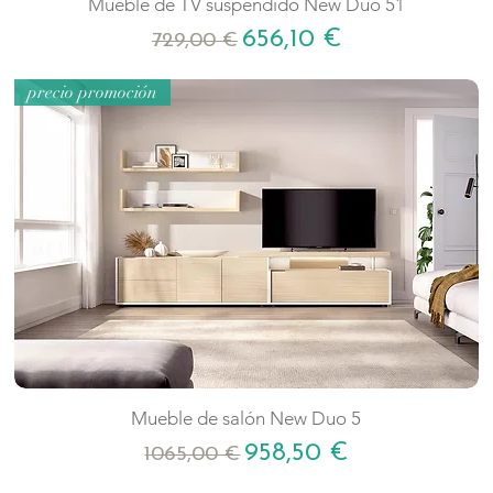
Mueble de TV suspendido New Duo 51
Precio
Precio de oferta
656,10 €
729,00 €
precio promoción
Mueble de salón New Duo 5
Precio
Precio de oferta
958,50 €
1065,00 €