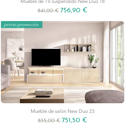
Mueble de TV suspendido New Duo 18
Precio
Precio de oferta
756,90 €
841,00 €
precio promoción
Mueble de salón New Duo 23
Precio
Precio de oferta
751,50 €
835,00 €