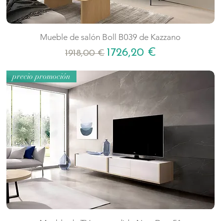
Mueble de salón Boll B039 de Kazzano
Precio
Precio de oferta
1726,20 €
1918,00 €
precio promoción