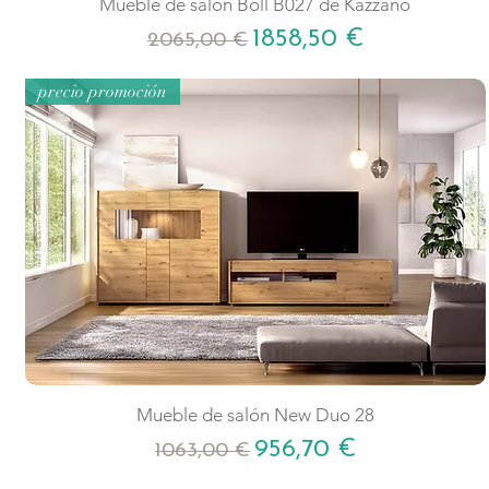
Mueble de salón Boll B027 de Kazzano
Precio
Precio de oferta
1858,50 €
2065,00 €
precio promoción
Mueble de salón New Duo 28
Precio
Precio de oferta
956,70 €
1063,00 €