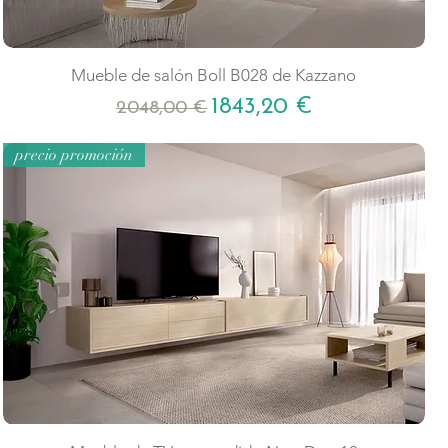
Mueble de salón Boll B028 de Kazzano
Precio
Precio de oferta
1843,20 €
2048,00 €
precio promoción