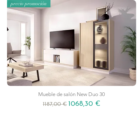
precio promoción
Mueble de salón New Duo 30
Precio
Precio de oferta
1068,30 €
1187,00 €