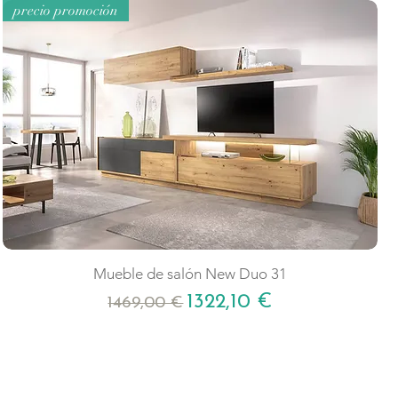
precio promoción
Mueble de salón New Duo 31
Precio
Precio de oferta
1322,10 €
1469,00 €