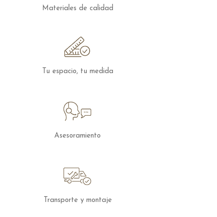
características puedes
contactar
con
Materiales de calidad
nosotros.
Tu espacio, tu medida
Asesoramiento
Transporte y montaje