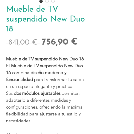
Mueble de TV
suspendido New Duo
18
Precio
Precio
756,90 €
 841,00 € 
de
Mueble de TV suspendido New Duo 16
oferta
El
Mueble de TV suspendido New Duo
16
combina
diseño moderno y
funcionalidad
para transformar tu salón
en un espacio elegante y práctico.
Sus
dos módulos ajustables
permiten
adaptarlo a diferentes medidas y
configuraciones, ofreciendo la máxima
flexibilidad para ajustarse a tu estilo y
necesidades.