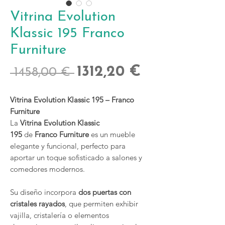
Vitrina Evolution
Klassic 195 Franco
Furniture
Precio
Precio
1312,20 €
 1458,00 € 
de
Vitrina Evolution Klassic 195 – Franco
oferta
Furniture
La
Vitrina Evolution Klassic
195
de
Franco Furniture
es un mueble
elegante y funcional, perfecto para
aportar un toque sofisticado a salones y
comedores modernos.
Su diseño incorpora
dos puertas con
cristales rayados
, que permiten exhibir
vajilla, cristalería o elementos