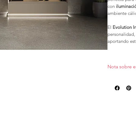
con
iluminaci
ambiente cáli
El
Evolution I
personalidad,
aportando esti
Los muebles d
configurar en
Nota sobre e
otras caracter
Precio valorad
acabado lacad
pecio.