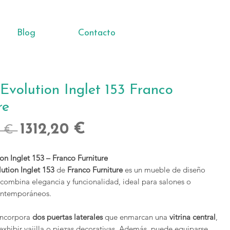
Blog
Contacto
 Evolution Inglet 153 Franco
re
Precio
Precio
1312,20 €
 € 
de
ion Inglet 153 – Franco Furniture
oferta
lution Inglet 153
de
Franco Furniture
es un mueble de diseño
ombina elegancia y funcionalidad, ideal para salones o
ntemporáneos.
 incorpora
dos puertas laterales
que enmarcan una
vitrina central
,
exhibir vajilla o piezas decorativas. Además, puede equiparse