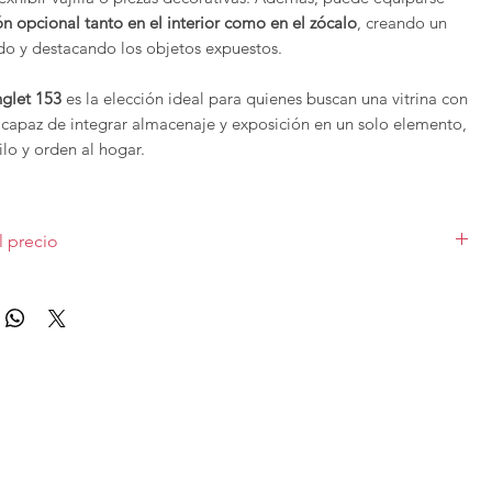
ón opcional tanto en el interior como en el zócalo
, creando un
do y destacando los objetos expuestos.
nglet 153
es la elección ideal para quienes buscan una vitrina con
 capaz de integrar almacenaje y exposición en un solo elemento,
lo y orden al hogar.
e la colección de salones de
Franco Furniture
se pueden
 cuanto a medidas y acabados, para solicitar presupuesto con
l precio
ísticas puedes
contactar
con nosotros.
o para 1 unidad de la primera foto de 120cm.
Sin iluminación
. Con
o mate. Las demás medidas, acabados y complementos cariarán el