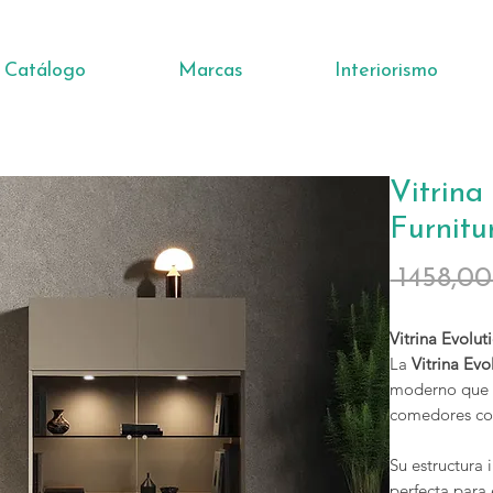
Catálogo
Marcas
Interiorismo
Vitrina
Furnitu
 1458,00
Vitrina Evolut
La
Vitrina Evo
moderno que c
comedores co
Su estructura
perfecta para 