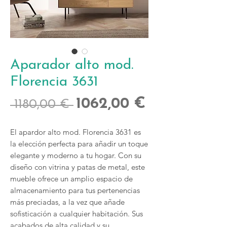
Aparador alto mod.
Florencia 3631
Precio
Precio
1062,00 €
 1180,00 € 
de
El apardor alto mod. Florencia 3631 es
oferta
la elección perfecta para añadir un toque
elegante y moderno a tu hogar. Con su
diseño con vitrina y patas de metal, este
mueble ofrece un amplio espacio de
almacenamiento para tus pertenencias
más preciadas, a la vez que añade
sofisticación a cualquier habitación. Sus
acabados de alta calidad y su