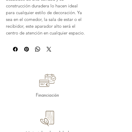
construcción duradera lo hacen ideal
para cualquier estilo de decoración. Ya
sea en el comedor, la sala de estar o el
recibidor, este aparador alto será el
centro de atención en cualquier espacio.
Renueva tu hogar con el estilo y
funcionalidad del aparador alto mod.
Florencia 3631.
Medida 120x40x11
La colección Florencia tiene una
excelente relación calidad-precio gracias
a su acabado en
chapa natura
l y su
Financiación
fabricación 100% española.
Sus diseños refinados de corte italiano
nos permiten crear ambientes elegantes
y acogedores con módulos que sirven