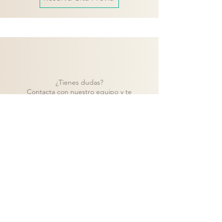
¿Tienes dudas?
Contacta con nuestro equipo y te
ayudaremos a encontrar la mejor solución
para tu proyecto.
Contacto
Volver a catálogo