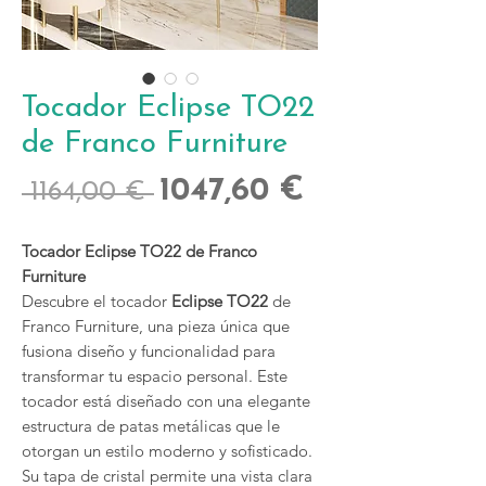
Tocador Eclipse TO22
de Franco Furniture
Precio
Precio
1047,60 €
 1164,00 € 
de
Tocador Eclipse TO22 de Franco
oferta
Furniture
Descubre el tocador
Eclipse TO22
de
Franco Furniture, una pieza única que
fusiona diseño y funcionalidad para
transformar tu espacio personal. Este
tocador está diseñado con una elegante
estructura de patas metálicas que le
otorgan un estilo moderno y sofisticado.
Su tapa de cristal permite una vista clara