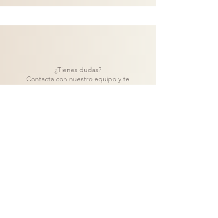
¿Tienes dudas?
Contacta con nuestro equipo y te
ayudaremos a encontrar la mejor solución
para tu proyecto.
Contacto
Volver a catálogo