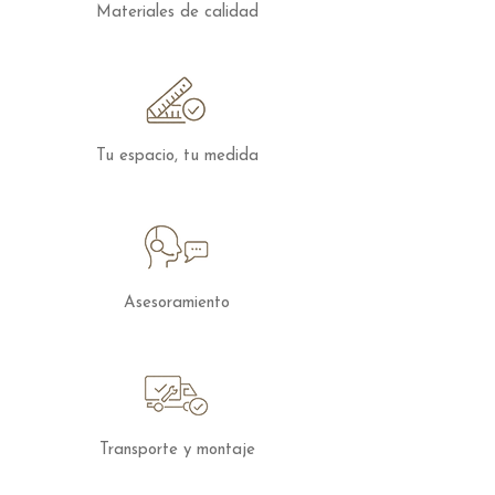
Fibra Fibersilk 100%
Materiales de calidad
RELAX
Este modelo dispone de módulos relax
motorizados.
RECLINABLE
Respaldo y cabecerilla reclinables.
Tu espacio, tu medida
COJINES INCLUIDOS*
Los cojines van incluidos en nuestros
modelos conforme aparece en el croquis
técnico.
ROBOT ASPIRADOR
Altura de pata suficiente para permitir la
Asesoramiento
limpieza con robot aspirador.
Los sofás de
Fama
se pueden configurar
en cuanto a medidas y tejidos, para
solicitar presupuesto con otras
Transporte y montaje
características puedes
contactar
con
nosotros.