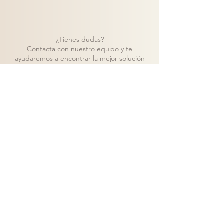
¿Tienes dudas?
Contacta con nuestro equipo y te
ayudaremos a encontrar la mejor solución
para tu proyecto.
Contacto
Volver a catálogo
Visita nuestra tienda de muebles en Madrid