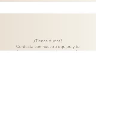
¿Tienes dudas?
Contacta con nuestro equipo y te
ayudaremos a encontrar la mejor solución
para tu proyecto.
Contacto
Volver a catálogo