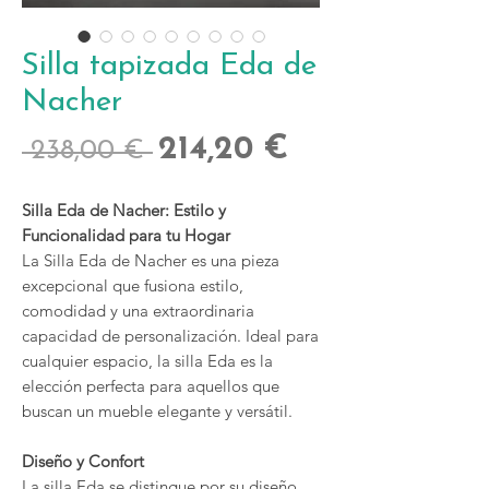
Silla tapizada Eda de
Nacher
Precio
Precio
214,20 €
 238,00 € 
de
Silla Eda de Nacher: Estilo y
oferta
Funcionalidad para tu Hogar
La Silla Eda de Nacher es una pieza
excepcional que fusiona estilo,
comodidad y una extraordinaria
capacidad de personalización. Ideal para
cualquier espacio, la silla Eda es la
elección perfecta para aquellos que
buscan un mueble elegante y versátil.
Diseño y Confort
La silla Eda se distingue por su diseño