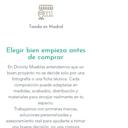
Conclusión
La silla Eda de Nacher es mucho más
que un simple mueble; es una
Tienda en Madrid
declaración de estilo y buen gusto. Con
su diseño elegante, opciones de
personalización y calidad superior, la
Elegir bien empieza antes
silla Eda se convertirá en un elemento
de comprar
central en cualquier espacio,
proporcionando confort y belleza.
En Divinity Muebles entendemos que un
buen proyecto no se decide solo por una
Las sillas de
Nacher
se fabrican en
fotografía o una ficha técnica. Cada
composición puede adaptarse en
multiples telas y acabados
, para solicitar
medidas, acabados, distribución y
presupuesto con otras características
materiales para encajar realmente en tu
puedes
contactar
con nosotros.
espacio.
Trabajamos con primeras marcas,
soluciones personalizadas y
asesoramiento real para ayudarte a tomar
una buena decisión, no una compra