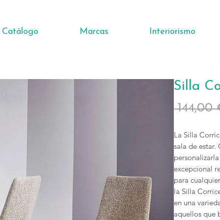
Catálogo
Marcas
Interiorismo
Silla Co
 144,00 
La Silla Corri
sala de estar.
personalizarla
excepcional r
para cualquier
la Silla Corr
en una varieda
aquellos que b