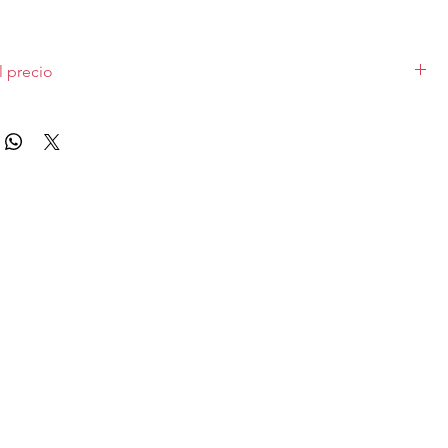
l precio
atas de color negro, para otros colores consultar posible
apizado promoción.
sillas o más, para menos unidades hay que añadir 60€ de recargo.