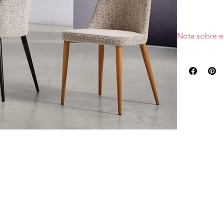
Nota sobre e
Precio con 4 p
incremento. T
Precio para 4 