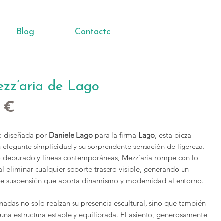
Blog
Contacto
ezz’aria de Lago
Precio
 €
a
: diseñada por
Daniele Lago
para la firma
Lago
, esta pieza
u elegante simplicidad y su sorprendente sensación de ligereza.
 depurado y líneas contemporáneas, Mezz’aria rompe con lo
l eliminar cualquier soporte trasero visible, generando un
 de suspensión que aporta dinamismo y modernidad al entorno.
inadas no solo realzan su presencia escultural, sino que también
una estructura estable y equilibrada. El asiento, generosamente