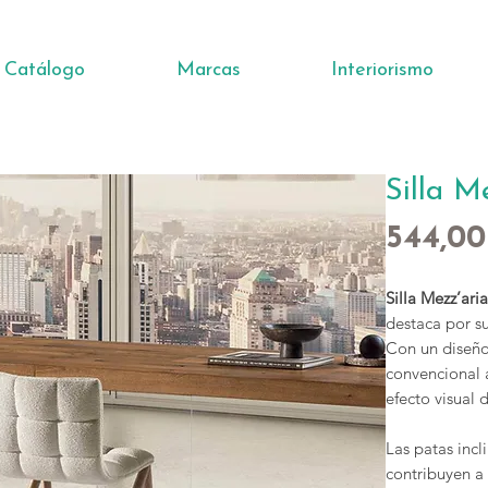
Catálogo
Marcas
Interiorismo
Silla M
544,00
Silla Mezz’ari
destaca por s
Con un diseño
convencional a
efecto visual
Las patas incl
contribuyen a 