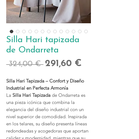
Silla Hari tapizada
de Ondarreta
Precio
Precio
291,60 €
 324,00 € 
de
Silla Hari Tapizada – Confort y Diseño
oferta
Industrial en Perfecta Armonía
La
Silla Hari Tapizada
de Ondarreta es
una pieza icónica que combina la
elegancia del diseño industrial con un
nivel superior de comodidad. Inspirada
en los telares, su diseño presenta líneas
redondeadas y acogedoras que aportan
calidez y modernidad, mientras que su