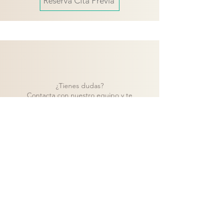
Reserva Cita Previa
¿Tienes dudas?
Contacta con nuestro equipo y te
ayudaremos a encontrar la mejor solución
para tu proyecto.
Contacto
Volver a catálogo