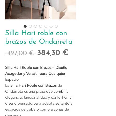
Silla Hari roble con
brazos de Ondarreta
Precio
Precio
384,30 €
 427,00 € 
de
Silla Hari Roble con Brazos – Diseño
oferta
Acogedor y Versátil para Cualquier
Espacio
La
Silla Hari Roble con Brazos
de
Ondarreta es una pieza que combina
elegancia, funcionalidad y confort en un
diseño pensado para adaptarse tanto a
espacios de trabajo como a zonas de
descanso.