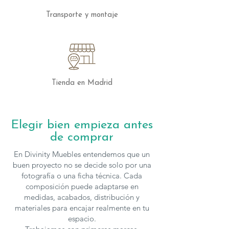
acogedor, confort y sostenibilidad. Una
Transporte y montaje
pieza que habla de tradición, innovación
y una profunda conexión con la belleza y
la funcionalidad.
Las sillas de
Ondarreta
se fabrican en
multiples telas y acabados
, para solicitar
Tienda en Madrid
presupuesto con otras características
puedes
contactar
con nosotros.
Elegir bien empieza antes
de comprar
En Divinity Muebles entendemos que un
buen proyecto no se decide solo por una
fotografía o una ficha técnica. Cada
composición puede adaptarse en
medidas, acabados, distribución y
materiales para encajar realmente en tu
espacio.