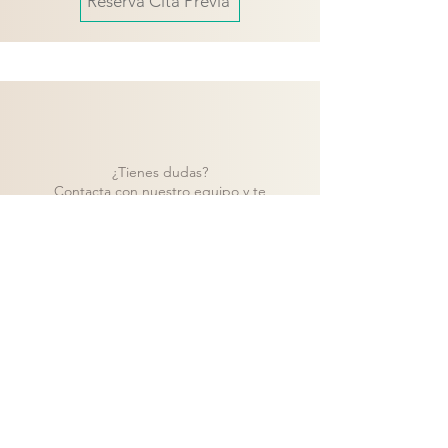
Reserva Cita Previa
¿Tienes dudas?
Contacta con nuestro equipo y te
ayudaremos a encontrar la mejor solución
para tu proyecto.
Contacto
Volver a catálogo