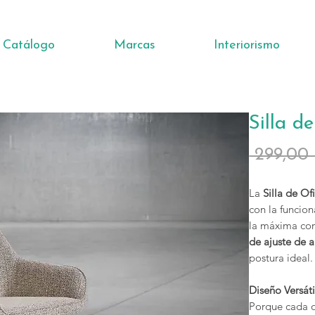
Catálogo
Marcas
Interiorismo
Silla d
 299,00
La
Silla de Of
con la funcion
la máxima com
de ajuste de a
postura ideal.
Diseño Versáti
Porque cada of