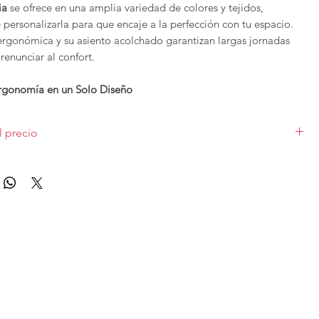
ia
se ofrece en una amplia variedad de colores y tejidos,
personalizarla para que encaje a la perfección con tu espacio.
 ergonómica y su asiento acolchado garantizan largas jornadas
 renunciar al confort.
rgonomía en un Solo Diseño
n
ruedas de alta resistencia
, esta silla permite un desplazamiento
fuerzo sobre distintos tipos de superficies. Además, su
altura
l precio
rmite encontrar la posición perfecta para trabajar con una
ta, cuidando tu bienestar y productividad.
as de color negro, para otros colores y formas consultar posible
 silla que combine
elegancia, comodidad y funcionalidad
, la
Silla
pizado serie oferta.
tania
es la elección ideal.