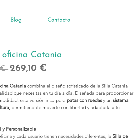
Blog
Contacto
e oficina Catania
Precio
Precio
269,10 €
 € 
de
icina Catania
combina el diseño sofisticado de la Silla Catania
oferta
alidad que necesitas en tu día a día. Diseñada para proporcionar
odidad, esta versión incorpora
patas con ruedas
y un
sistema
ltura
, permitiéndote moverte con libertad y adaptarla a tu
l y Personalizable
icina y cada usuario tienen necesidades diferentes, la
Silla de