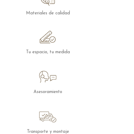
ideal para mobiliario de exterior de alta
calidad.
Materiales de calidad
La
cojinería está tapizada en tejido
resistente para exteriores
, garantizando
confort, funcionalidad y una estética
cuidada.
Tu espacio, tu medida
Medidas:
295 x 243 x h77 cm
El sofá rinconera Nature es la
combinación perfecta de
confort, diseño
sostenible y elegancia atemporal
para tu
Asesoramiento
salón exterior.
Los muebles de exterior se pueden
configurar en cuanto a medidas y
acabados, puedes
contactar
con
nosotros para que te preperamos tu
Transporte y montaje