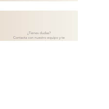
¿Tienes dudas?
Contacta con nuestro equipo y te
ayudaremos a encontrar la mejor solución
para tu proyecto.
Contacto
Volver a catálogo