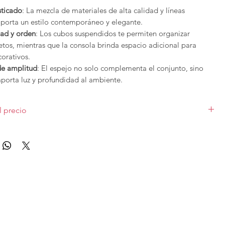
sticado
: La mezcla de materiales de alta calidad y líneas
aporta un estilo contemporáneo y elegante.
dad y orden
: Los cubos suspendidos te permiten organizar
tos, mientras que la consola brinda espacio adicional para
orativos.
de amplitud
: El espejo no solo complementa el conjunto, sino
porta luz y profundidad al ambiente.
dar la mejor bienvenida a tu hogar con estilo y personalidad.
l precio
hoy mismo!
o en medida 80cm, con consola, espejo y 2 cubos. Los diferentes
iciones de
Tegar
se pueden modificar y ajustar según las
n el precio.
o que es un programa modular y versátil. También se pueden
nalizar colores.