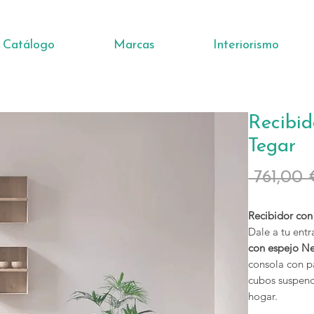
Catálogo
Marcas
Interiorismo
Recibi
Tegar
 761,00 
Recibidor con
Dale a tu ent
con espejo N
consola con p
cubos suspend
hogar.