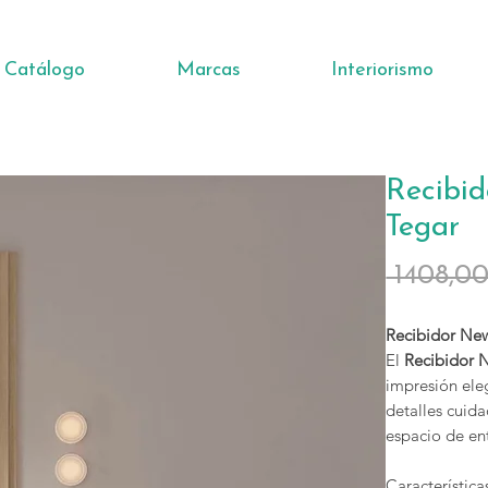
Catálogo
Marcas
Interiorismo
Recibi
Tegar
 1408,0
Recibidor Ne
El
Recibidor 
impresión ele
detalles cuid
espacio de en
Característica