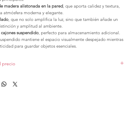
e madera alistonada en la pared
, que aporta calidez y textura,
a atmósfera moderna y elegante.
lado
, que no solo amplifica la luz, sino que también añade un
istinción y amplitud al ambiente.
 cajones suspendido
, perfecto para almacenamiento adicional.
suspendido mantiene el espacio visualmente despejado mientras
ticidad para guardar objetos esenciales.
 destaca por su diseño limpio, materiales de alta calidad y la
l precio
aximizar el espacio sin perder en estilo.
do en medida 129cm, con espejo, panelado y mueble suspendido.
onalizables
para adaptarse perfectamente a tu estilo y
 acabados varían el precio.
trada con el
Recibidor New Muss 01 de Tegar
y crea un
refleje tu buen gusto desde el primer paso. ¡Hazlo tuyo ahora!
iciones de
Tegar
se pueden modificar y ajustar según las
o que es un programa modular y versátil. También se pueden
nalizar colores.