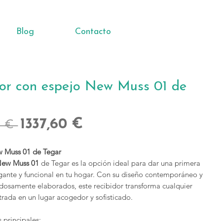
Blog
Contacto
dor con espejo New Muss 01 de
Precio
Precio
1337,60 €
0 € 
de
w Muss 01 de Tegar
oferta
New Muss 01
de Tegar es la opción ideal para dar una primera
gante y funcional en tu hogar. Con su diseño contemporáneo y
adosamente elaborados, este recibidor transforma cualquier
trada en un lugar acogedor y sofisticado.
s principales: