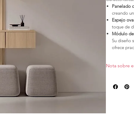
Panelado d
creando un
Espejo ova
toque de d
Módulo de
Su diseño 
ofrece prac
Este recibidor
Nota sobre e
capacidad de m
Precio valora
Acabados pers
Los diferentes
necesidades.
Renueva tu en
ambiente que 
Estas compos
medidas puest
elegir y perso