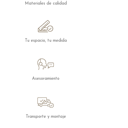
Poliéster (lona)
Materiales de calidad
Color:
Plata (estructura) / Gris (lona)
Incluye:
Base con ruedas extraíbles
Versátil, moderno y fácil de
mover.
Disfruta de la sombra con estilo
gracias al Parasol Astro.
Tu espacio, tu medida
Los muebles de exterior se pueden
configurar en cuanto a medidas y
acabados, puedes
contactar
con
nosotros para que te preperamos tu
presupuesto personalizado.
Asesoramiento
Transporte y montaje