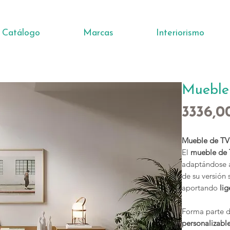
Catálogo
Marcas
Interiorismo
Mueble
3336,0
Mueble de TV 
El
mueble de 
adaptándose a
de su versión
aportando
li
Forma parte d
personalizabl