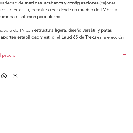
 variedad de
medidas, acabados y configuraciones
(cajones,
los abiertos…), permite crear desde un
mueble de TV
hasta
cómoda o solución para oficina
.
 mueble de TV con
estructura ligera, diseño versátil y patas
aporten estabilidad y estilo
, el
Lauki 65 de Treku
es la elección
 hogar moderno y funcional.
l precio
de
Treku
se pueden configurar en cuanto a medidas y
 solicitar presupuesto con otras características
o según la distribución primera imagen en medida de TV de L 256 x
tar
con nosotros.
.
Sin iluminación
. Las diferentes medidas y acabados varían el