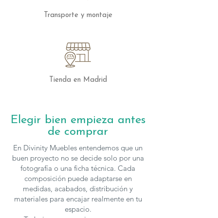
Chimenea eléctrica con mando a
Transporte y montaje
distancia y dos modos de
funcionamiento.
Fabricado con materiales de alta
calidad, garantizando durabilidad y
estilo.
Tienda en Madrid
El
Mueble de TV con Chimenea FU12
es
la elección perfecta para quienes buscan
una combinación de diseño innovador,
Elegir bien empieza antes
calidez y funcionalidad, formando parte
de comprar
de la prestigiosa colección Fuego II de
Franco Furniture.
En Divinity Muebles entendemos que un
buen proyecto no se decide solo por una
Los muebles de
Franco Furniture
se
fotografía o una ficha técnica. Cada
composición puede adaptarse en
pueden configurar en cuanto a medidas
medidas, acabados, distribución y
y acabados, para solicitar presupuesto
materiales para encajar realmente en tu
con otras características
espacio.
puedes
contactar
con nosotros.