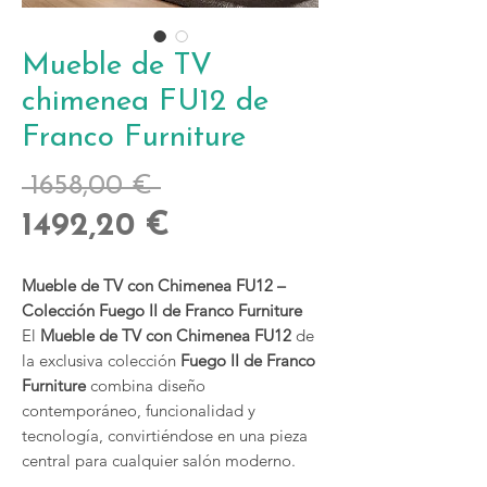
Mueble de TV
chimenea FU12 de
Franco Furniture
Precio
 1658,00 € 
Precio
1492,20 €
de
Mueble de TV con Chimenea FU12 –
oferta
Colección Fuego II de Franco Furniture
El
Mueble de TV con Chimenea FU12
de
la exclusiva colección
Fuego II de Franco
Furniture
combina diseño
contemporáneo, funcionalidad y
tecnología, convirtiéndose en una pieza
central para cualquier salón moderno.