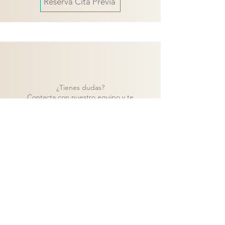
Reserva Cita Previa
¿Tienes dudas?
Contacta con nuestro equipo y te
ayudaremos a encontrar la mejor solución
para tu proyecto.
Contacto
Volver a catálogo