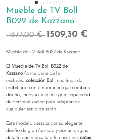
Mueble de TV Boll
B022 de Kazzano
Precio
Precio
1509,30 €
 1677,00 € 
de
Mueble de TV Boll B022 de Kazzano
oferta
El
Mueble de TV Boll B022 de
Kazzano
forma parte de la
exclusiva
colección Boll
, una línea de
mobiliario contemporáneo que combina
diseño, innovación y una gran capacidad
de personalización para adaptarse a
cualquier estilo de salón.
Este modelo destaca por su elegante
diseño de gran formato y por un original
detalle que marca la diferencia: sus
patas