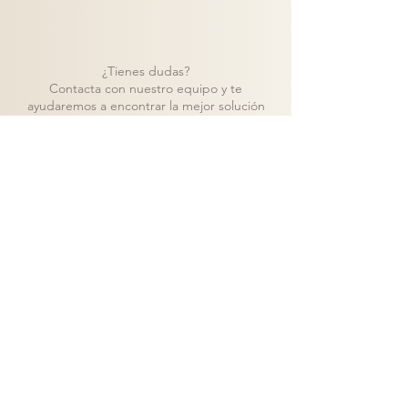
¿Tienes dudas?
Contacta con nuestro equipo y te
ayudaremos a encontrar la mejor solución
para tu proyecto.
Contacto
Volver a catálogo
Visita nuestra tienda de muebles en Madrid