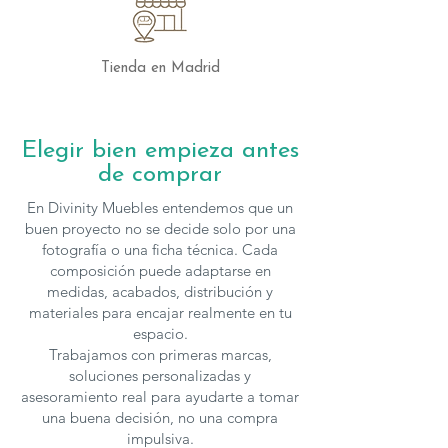
ligereza, la personalización, la
iluminación y la calidad de fabricación
convierten cada detalle en un elemento
Tienda en Madrid
protagonista del salón.
Los muebles de
Kazzano
se pueden
Elegir bien empieza antes
configurar en cuanto a medidas y
de comprar
acabados, para solicitar presupuesto con
otras características
En Divinity Muebles entendemos que un
puedes
contactar
con nosotros.
buen proyecto no se decide solo por una
fotografía o una ficha técnica. Cada
composición puede adaptarse en
medidas, acabados, distribución y
materiales para encajar realmente en tu
espacio.
Trabajamos con primeras marcas,
soluciones personalizadas y
asesoramiento real para ayudarte a tomar
una buena decisión, no una compra
impulsiva.