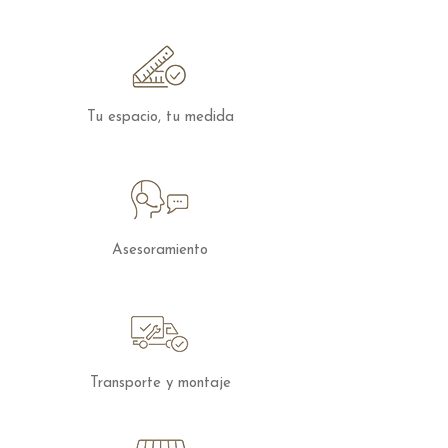
Como opción, el mueble puede
incorporar
iluminación LED
, un detalle
que realza los volúmenes, resalta los
acabados y crea una agradable luz
ambiental que aporta aún más elegancia
Tu espacio, tu medida
a la composición.
Como toda la
colección Boll
, está
disponible en una amplia gama de
acabados, colores y texturas inspiradas
en materiales naturales, ofreciendo
Asesoramiento
infinitas posibilidades para crear una
composición exclusiva y perfectamente
integrada en cualquier proyecto de
interiorismo.
El
Mueble de TV Boll B022
es una
Transporte y montaje
propuesta ideal para quienes buscan un
mueble moderno, funcional y con un
diseño diferente, donde la sensación de