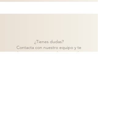
¿Tienes dudas?
Contacta con nuestro equipo y te
ayudaremos a encontrar la mejor solución
para tu proyecto.
Contacto
Volver a catálogo