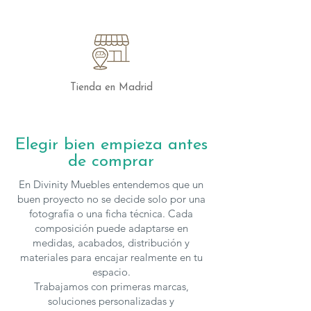
armonía. Este conjunto transformará tu
sala de estar en un espacio sofisticado y
acogedor donde puedas disfrutar de
momentos inolvidables con familiares y
amigos.
Tienda en Madrid
Los muebles de
Devina Nais
se fabrican
en
diferentes medidas y acabados
, para
solicitar presupuesto con otras
Elegir bien empieza antes
características puedes
contactar
con
de comprar
nosotros.
En Divinity Muebles entendemos que un
buen proyecto no se decide solo por una
fotografía o una ficha técnica. Cada
composición puede adaptarse en
medidas, acabados, distribución y
materiales para encajar realmente en tu
espacio.
Trabajamos con primeras marcas,
soluciones personalizadas y