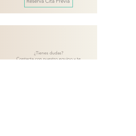
Reserva Cita Previa
¿Tienes dudas?
Contacta con nuestro equipo y te
ayudaremos a encontrar la mejor solución
para tu proyecto.
Contacto
Volver a catálogo