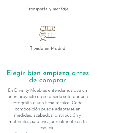
funcionalidad a largo plazo.
Transporte y montaje
Un espacio de distinción
Este conjunto está diseñado para crear
un ambiente acogedor y elegante en tu
salón. Las vitrinas iluminadas añaden un
toque de glamour, mientras que el
Tienda en Madrid
diseño general del mueble ofrece un
espacio funcional para disfrutar de
momentos de entretenimiento y
Elegir bien empieza antes
relajación en casa.
de comprar
Los muebles de la colección Singular de
En Divinity Muebles entendemos que un
A.Brito
se pueden configurar en cuanto a
buen proyecto no se decide solo por una
medidas y acabados, para solicitar
fotografía o una ficha técnica. Cada
composición puede adaptarse en
presupuesto con otras características
medidas, acabados, distribución y
puedes
contactar
con nosotros.
materiales para encajar realmente en tu
espacio.