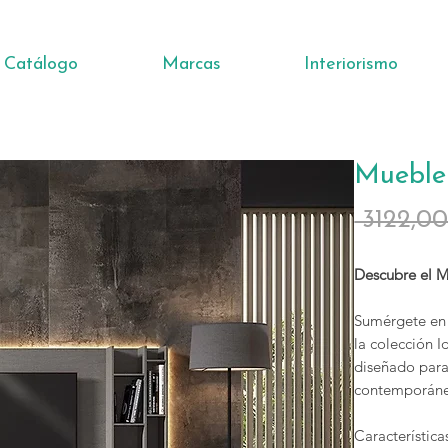
Catálogo
Marcas
Interiorismo
Mueble 
 3122,0
Descubre el M
Sumérgete en 
la colección 
diseñado para
contemporáneo
Característica