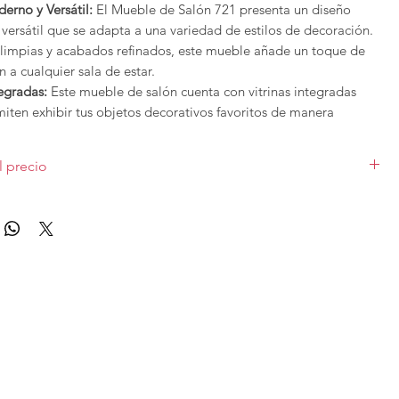
erno y Versátil:
El Mueble de Salón 721 presenta un diseño
versátil que se adapta a una variedad de estilos de decoración.
 limpias y acabados refinados, este mueble añade un toque de
ón a cualquier sala de estar.
tegradas:
Este mueble de salón cuenta con vitrinas integradas
miten exhibir tus objetos decorativos favoritos de manera
on puertas de vidrio, estas vitrinas mantienen tus pertenencias
ntras las muestran con estilo.
l precio
 Almacenamiento Inteligente:
Además de las vitrinas, el Mueble
21 ofrece amplio espacio de almacenamiento con estantes
o sobre la primera foto en medida 325cm, sin iluminación, con
cerrados, así como cajones espaciosos. Esto te permite organizar
natural y/o lacado. Las diferentes medidas y acabados varían el
 personales de manera eficiente y mantener tu sala de estar
ionalidad en perfecta armonía
Salón 721 ha sido cuidadosamente diseñado para ofrecer una
ptima de estilo y funcionalidad. Los materiales de alta calidad
abilidad y resistencia, mientras que el diseño inteligente
pacio y la utilidad en tu hogar.