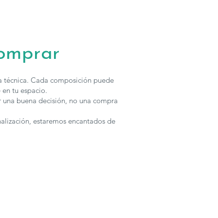
e la colección Ideas de
A.Brito
se pueden configurar en cuanto a
ados, para solicitar presupuesto con otras características
tar
con nosotros.
comprar
ha técnica. Cada composición puede
 en tu espacio.
r una buena decisión, no una compra
nalización, estaremos encantados de