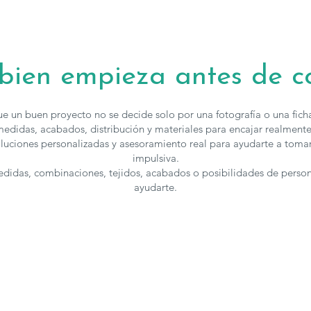
Los muebles d
medidas y acab
puedes
contac
 bien empieza antes de 
e un buen proyecto no se decide solo por una fotografía o una fic
edidas, acabados, distribución y materiales para encajar realmente
luciones personalizadas y asesoramiento real para ayudarte a toma
impulsiva.
medidas, combinaciones, tejidos, acabados o posibilidades de perso
ayudarte.