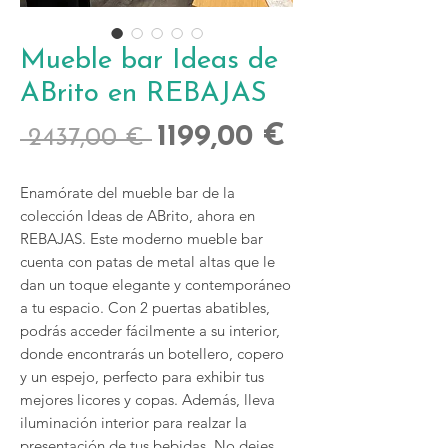
Mueble bar Ideas de
ABrito en REBAJAS
Precio
Precio
1199,00 €
 2437,00 € 
de
Enamórate del mueble bar de la
oferta
colección Ideas de ABrito, ahora en
REBAJAS. Este moderno mueble bar
cuenta con patas de metal altas que le
dan un toque elegante y contemporáneo
a tu espacio. Con 2 puertas abatibles,
podrás acceder fácilmente a su interior,
donde encontrarás un botellero, copero
y un espejo, perfecto para exhibir tus
mejores licores y copas. Además, lleva
iluminación interior para realzar la
presentación de tus bebidas. No dejes