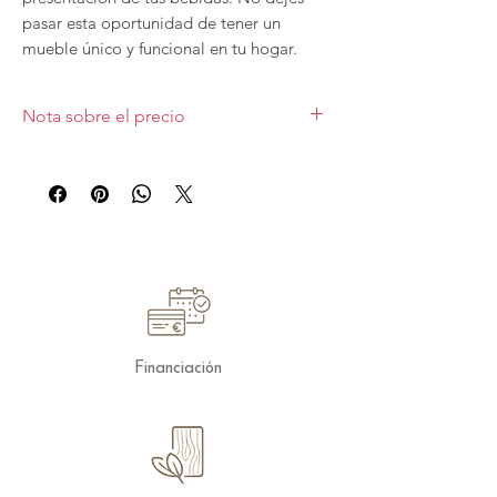
pasar esta oportunidad de tener un
mueble único y funcional en tu hogar.
¡Aprovecha nuestras rebajas y llévalo a
casa hoy mismo!. Medida
Nota sobre el precio
100x48x145cm.
Esta oferta es solo para una unidad
expuesta en tienda y está sujeta a
disponibilidad.
Precio con transporte y montaje incluido
en la Comunidad de Madrid.
Financiación