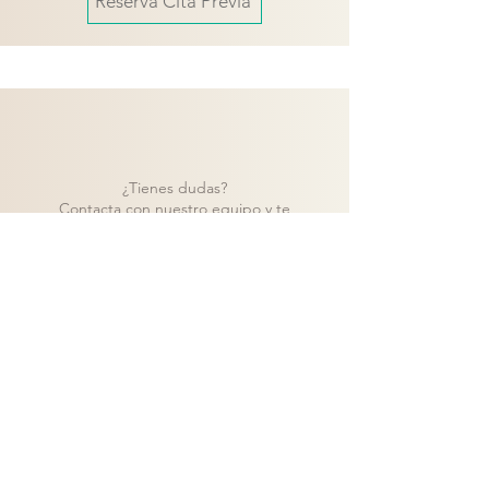
Reserva Cita Previa
¿Tienes dudas?
Contacta con nuestro equipo y te
ayudaremos a encontrar la mejor solución
para tu proyecto.
Contacto
Volver a catálogo