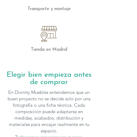
estilo.
Transporte y montaje
Las mesas de Kendo se fabrican en
varias
medidas y acabados
, para solicitar
presupuesto con otras características
puedes
contactar
con nosotros.
Tienda en Madrid
Elegir bien empieza antes
de comprar
En Divinity Muebles entendemos que un
buen proyecto no se decide solo por una
fotografía o una ficha técnica. Cada
composición puede adaptarse en
medidas, acabados, distribución y
materiales para encajar realmente en tu
espacio.