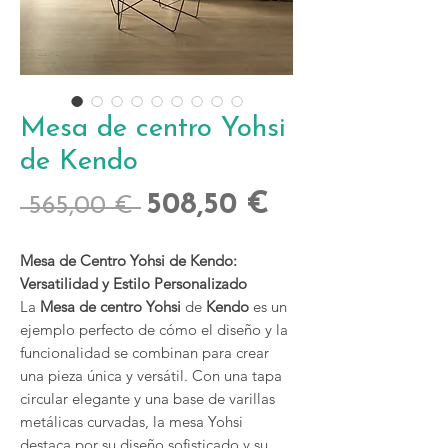
Mesa de centro Yohsi
de Kendo
Precio
Precio
508,50 €
 565,00 € 
de
Mesa de Centro Yohsi de Kendo:
oferta
Versatilidad y Estilo Personalizado
La
Mesa de centro Yohsi
de
Kendo
es un
ejemplo perfecto de cómo el diseño y la
funcionalidad se combinan para crear
una pieza única y versátil. Con una tapa
circular elegante y una base de varillas
metálicas curvadas, la mesa Yohsi
destaca por su diseño sofisticado y su