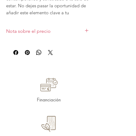
estar. No dejes pasar la oportunidad de
añadir este elemento clave a tu
mobiliario. Disponible con tapa en
forma de barril o tapa rectangular.
Nota sobre el precio
Medida 90x60
Precio para tapa con forma de barril Sobre
Solid + patas negras.
Financiación