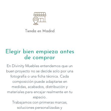
Conclusión
Las Mesas de Centro Mezzo Keramik de
Nacher son más que un simple mueble;
son una declaración de estilo y
funcionalidad. Con su diseño elegante,
acabados en porcelánico y calidad
Tienda en Madrid
excepcional, se convertirán en un
elemento central en tu hogar, aportando
sofisticación y confor
Elegir bien empieza antes
de comprar
Las mesas de
Nacher
se fabrican en
varias medidas y acabados
, para solicitar
En Divinity Muebles entendemos que un
presupuesto con otras características
buen proyecto no se decide solo por una
puedes
contactar
con nosotros.
fotografía o una ficha técnica. Cada
composición puede adaptarse en
medidas, acabados, distribución y
materiales para encajar realmente en tu
espacio.
Trabajamos con primeras marcas,
soluciones personalizadas y