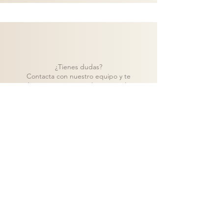
¿Tienes dudas?
Contacta con nuestro equipo y te
ayudaremos a encontrar la mejor solución
para tu proyecto.
Contacto
Volver a catálogo