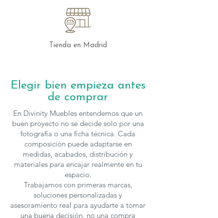
Las mesas de
Nacher
se fabrican en
varias medidas y acabados
, para solicitar
presupuesto con otras características
Tienda en Madrid
puedes
contactar
con nosotros.
Elegir bien empieza antes
de comprar
En Divinity Muebles entendemos que un
buen proyecto no se decide solo por una
fotografía o una ficha técnica. Cada
composición puede adaptarse en
medidas, acabados, distribución y
materiales para encajar realmente en tu
espacio.
Trabajamos con primeras marcas,
soluciones personalizadas y
asesoramiento real para ayudarte a tomar
una buena decisión, no una compra