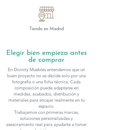
Las Mesas de Centro Aiko de Nacher no
son solo un mueble; son una declaración
de estilo y modernidad. Con su tapa
redonda en porcelánico y base cónica, se
convertirán en un elemento central en tu
Tienda en Madrid
hogar, aportando elegancia y
funcionalidad.
Elegir bien empieza antes
Las mesas de
Nacher
se fabrican en
de comprar
varias medidas y acabados
, para solicitar
presupuesto con otras características
En Divinity Muebles entendemos que un
puedes
contactar
con nosotros.
buen proyecto no se decide solo por una
fotografía o una ficha técnica. Cada
composición puede adaptarse en
medidas, acabados, distribución y
materiales para encajar realmente en tu
espacio.
Trabajamos con primeras marcas,
soluciones personalizadas y
asesoramiento real para ayudarte a tomar