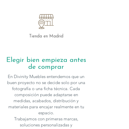
acabado perfecto y una construcción
robusta.
Versatilidad y Estilo
La mesa de comedor San Francisco es
increíblemente versátil y se adapta a una
Tienda en Madrid
variedad de estilos de decoración, desde
los interiores más modernos y
minimalistas hasta los más clásicos y
Elegir bien empieza antes
acogedores. Su diseño elegante y
de comprar
materiales premium la convierten en una
pieza central que puede transformar
En Divinity Muebles entendemos que un
cualquier comedor, añadiendo un toque
buen proyecto no se decide solo por una
de sofisticación y refinamiento.
fotografía o una ficha técnica. Cada
composición puede adaptarse en
medidas, acabados, distribución y
Dimensiones y Personalización
materiales para encajar realmente en tu
Entendemos que cada hogar es único,
espacio.
por eso ofrecemos la mesa San Francisco
Trabajamos con primeras marcas,
en varias dimensiones para adaptarse
soluciones personalizadas y
perfectamente a sus necesidades. Puede