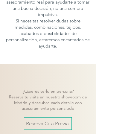
asesoramiento real para ayudarte a tomar
elegir entre diferentes tamaños y
una buena decisión, no una compra
acabados para crear una mesa que se
impulsiva.
ajuste a su estilo de vida y preferencias.
Si necesitas resolver dudas sobre
Consulte nuestras opciones de
medidas, combinaciones, tejidos,
personalización para diseñar la mesa de
acabados o posibilidades de
personalización, estaremos encantados de
comedor San Francisco ideal para su
ayudarte.
hogar.
Compromiso con la Sostenibilidad
En Devina Nais, nos comprometemos
con la sostenibilidad y el uso
responsable de los recursos. La madera
de roble utilizada en la mesa San
¿Quieres verlo en persona?
Francisco proviene de bosques
Reserva tu visita en nuestro showroom de
gestionados de manera sostenible, y
Madrid y descubre cada detalle con
asesoramiento personalizdo
nuestras prácticas de fabricación están
orientadas a minimizar el impacto
ambiental. Al elegir la mesa de comedor
Reserva Cita Previa
San Francisco, está invirtiendo no solo en