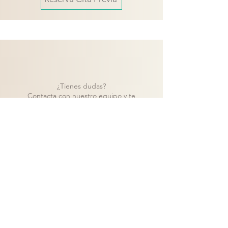
¿Tienes dudas?
Contacta con nuestro equipo y te
ayudaremos a encontrar la mejor solución
para tu proyecto.
Contacto
Volver a catálogo