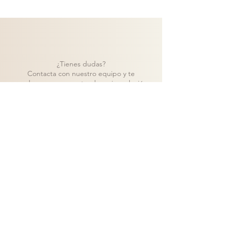
¿Tienes dudas?
Contacta con nuestro equipo y te
ayudaremos a encontrar la mejor solución
para tu proyecto.
Contacto
Volver a catálogo