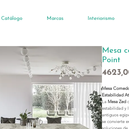
Catálogo
Marcas
Interiorismo
Mesa c
Point
4623,
Mesa Comedor
Estabilidad A
La
Mesa Zed
d
estabilidad y 
antiguos egip
se convierte e
soluciones de