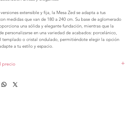
versiones extensible y fija, la Mesa Zed se adapta a tus
con medidas que van de 180 a 240 cm. Su base de aglomerado
porciona una sólida y elegante fundación, mientras que la
e personalizarse en una variedad de acabados: porcelánico,
al templado o cristal ondulado, permitiéndote elegir la opción
dapte a tu estilo y espacio.
ed, no solo obtienes una pieza de mobiliario funcional, sino
l precio
claración de diseño que aporta carácter y sofisticación a tu
do en 180cm
extensible
acabado A. Los diferentes acabados y
 el precio.
Target Point se fabrican en
varios acabados y medidas
, para
upuesto con otras características puedes
contactar
con nosotros.